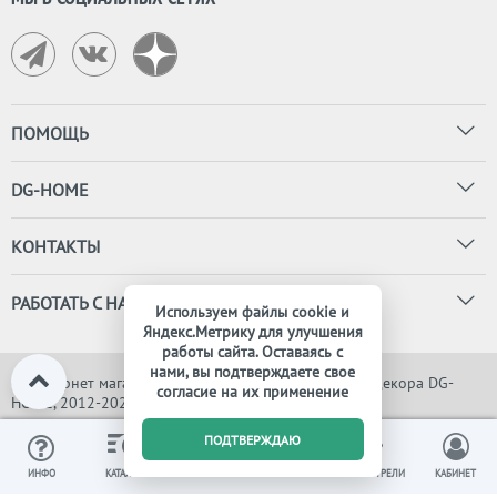
ПОМОЩЬ
DG-HOME
КОНТАКТЫ
РАБОТАТЬ С НАМИ
Используем файлы cookie и
Яндекс.Метрику для улучшения
работы сайта. Оставаясь с
нами, вы подтверждаете свое
© Интернет магазин дизайнерской мебели, света и декора DG-
согласие на их применение
HOME, 2012-2026. Все права защищены
0
ПОДТВЕРЖДАЮ
ИЗБРАННОЕ
ВЫ СМОТРЕЛИ
ИНФО
КАТАЛОГ
КОРЗИНА
КАБИНЕТ