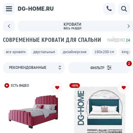
КРОВАТИ
СОВРЕМЕННЫЕ КРОВАТИ ДЛЯ СПАЛЬНИ
НАЙДЕНО
244
все кровати
двуспальные
дизайнерские
180х200 см
king si
2
ФИЛЬТР
-48%
ЕСТЬ ВИДЕО