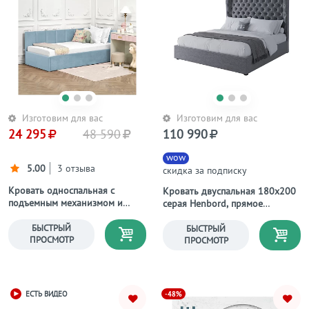
Изготовим для вас
Изготовим для вас
24 295
48 590
110 990
wow
5.00
3 отзыва
скидка за подписку
Кровать односпальная с
Кровать двуспальная 180х200
подъемным механизмом и
серая Henbord, прямое
ящиком для белья 90х200
основание
голубая Вега Мини
БЫСТРЫЙ
БЫСТРЫЙ
ПРОСМОТР
ПРОСМОТР
-48%
ЕСТЬ ВИДЕО