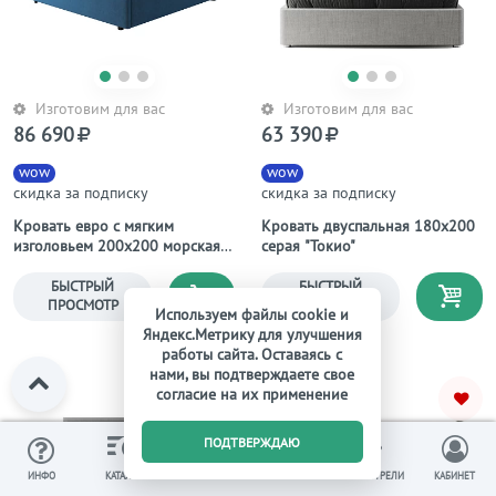
Изготовим для вас
Изготовим для вас
86 690
63 390
wow
wow
скидка за подписку
скидка за подписку
Кровать евро с мягким
Кровать двуспальная 180х200
изголовьем 200х200 морская
серая "Токио"
волна Palace
БЫСТРЫЙ
БЫСТРЫЙ
ПРОСМОТР
ПРОСМОТР
Используем файлы cookie и
Яндекс.Метрику для улучшения
работы сайта. Оставаясь с
нами, вы подтверждаете свое
ЕСТЬ ВИДЕО
согласие на их применение
0
ПОДТВЕРЖДАЮ
ИЗБРАННОЕ
ВЫ СМОТРЕЛИ
ИНФО
КАТАЛОГ
КОРЗИНА
КАБИНЕТ