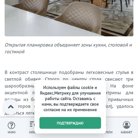
Открытая планировка объединяет зоны кухни, столовой и
гостиной
В контраст столешнице подобраны легковесные стулья в
светлой обивке. Строго по центру стола свисают три
шарообразных хрустальных светильника. На фоне
Используем файлы cookie и
акцентной покраски стен выделяются витрины для
Яндекс.Метрику для улучшения
работы сайта. Оставаясь с
посуды из белого МДФ. За счет отсутствия привычных
нами, вы подтверждаете свое
радиаторов отопления (они спрятаны в пол), удалось
согласие на их применение
добиться легкой воздушной атмосферы.
0
ПОДТВЕРЖДАЮ
ИЗБРАННОЕ
ВЫ СМОТРЕЛИ
ИНФО
КАТАЛОГ
КОРЗИНА
КАБИНЕТ
Читайте также:
Кухня-столовая: гайд по