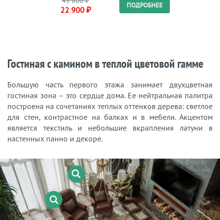
45 800
₽
46 
ПОДРОБНЕЕ
22 900
₽
23 
Гостиная с камином в теплой цветовой гамме
Большую часть первого этажа занимает двухцветная
гостиная зона – это сердце дома. Ее нейтральная палитра
построена на сочетаниях теплых оттенков дерева: светлое
для стен, контрастное на балках и в мебели. Акцентом
является текстиль и небольшие вкрапления латуни в
настенных панно и декоре.