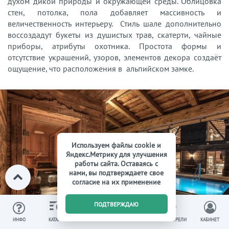
духом дикой природы и окружающей среды. Облицовка
стен, потолка, пола добавляет массивность и
величественность интерьеру. Стиль шале дополнительно
воссоздадут букеты из душистых трав, скатерти, чайные
приборы, атрибуты охотника. Простота формы и
отсутствие украшений, узоров, элементов декора создаёт
ощущение, что расположения в альпийском замке.
Используем файлы cookie и
Яндекс.Метрику для улучшения
работы сайта. Оставаясь с
нами, вы подтверждаете свое
согласие на их применение
0
ПОДТВЕРЖДАЮ
ИЗБРАННОЕ
ВЫ СМОТРЕЛИ
ИНФО
КАТАЛОГ
КОРЗИНА
КАБИНЕТ