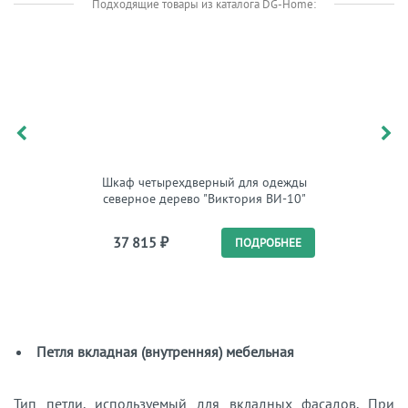
Подходящие товары из каталога DG-Home:
Шкаф четырехдверный для одежды
Шкаф
северное дерево "Виктория ВИ-10"
25 
37 815
₽
ПОДРОБНЕЕ
17 
Петля вкладная (внутренняя) мебельная
Тип петли, используемый для вкладных фасадов. При