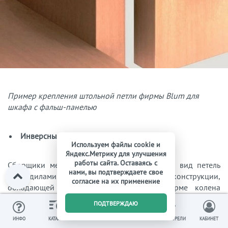
Пример крепления штольной петли фирмы Blum для
шкафа с фальш-панелью
Инверсные (карусельные) петли
Используем файлы cookie и
Яндекс.Метрику для улучшения
работы сайта. Оставаясь с
Сборщики мебели нередко называют такой вид петель
нами, вы подтверждаете свое
крокодилами. Это связано с внешним видом конструкции,
согласие на их применение
обладающей узнаваемой характерной форме колена
чаши. Использование такого типа соединения
0
ПОДТВЕРЖДАЮ
обеспечивает открытие дверцы относительно корпуса до
ИЗБРАННОЕ
ВЫ СМОТРЕЛИ
ИНФО
КАТАЛОГ
КОРЗИНА
КАБИНЕТ
180 градусов.