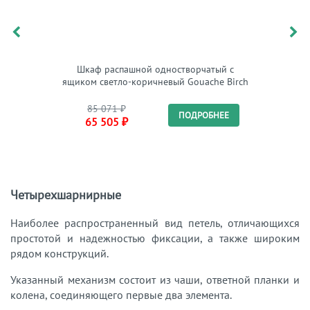
Шкаф распашной одностворчатый с
Шкаф дл
ящиком светло-коричневый Gouache Birch
85 071
₽
102
ПОДРОБНЕЕ
65 505
₽
Четырехшарнирные
Наиболее распространенный вид петель, отличающихся
простотой и надежностью фиксации, а также широким
рядом конструкций.
Указанный механизм состоит из чаши, ответной планки и
колена, соединяющего первые два элемента.