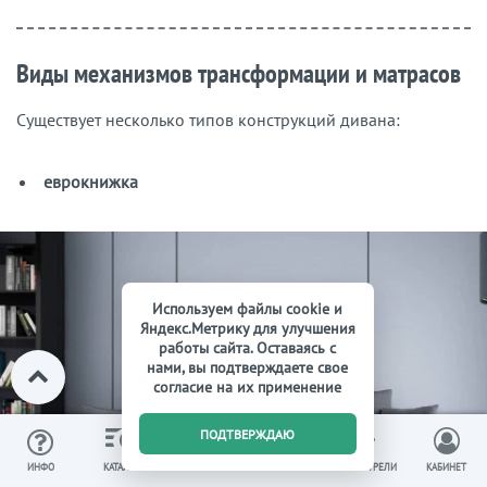
Виды механизмов трансформации и матрасов
Существует несколько типов конструкций дивана:
еврокнижка
Используем файлы cookie и
Яндекс.Метрику для улучшения
работы сайта. Оставаясь с
нами, вы подтверждаете свое
согласие на их применение
0
ПОДТВЕРЖДАЮ
ИЗБРАННОЕ
ВЫ СМОТРЕЛИ
ИНФО
КАТАЛОГ
КОРЗИНА
КАБИНЕТ