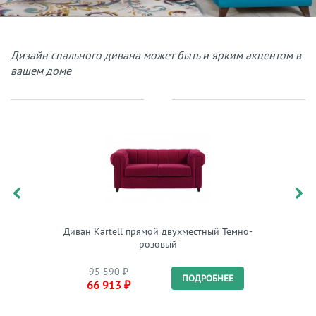
Дизайн спального дивана может быть и ярким акцентом в
вашем доме
Диван Kartell прямой двухместный Темно-
Диван
розовый
п
95 590
₽
142
ПОДРОБНЕЕ
66 913
₽