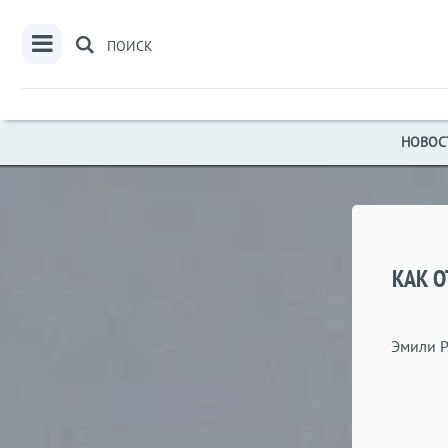
ПОИСК
НОВОС
КАК О
Эмили Р