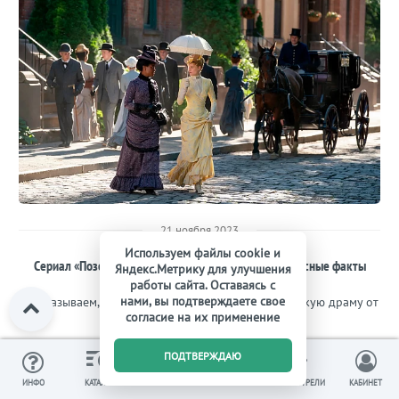
21 ноября 2023
Используем файлы cookie и
Сериал «Позолоченный век»: сюжет, герои и интересные факты
Яндекс.Метрику для улучшения
работы сайта. Оставаясь с
нами, вы подтверждаете свое
Рассказываем, почему стоит посмотреть историческую драму от
согласие на их применение
создателей «Аббатства Даунтон».
0
ПОДТВЕРЖДАЮ
ИЗБРАННОЕ
ВЫ СМОТРЕЛИ
ИНФО
КАТАЛОГ
КОРЗИНА
КАБИНЕТ