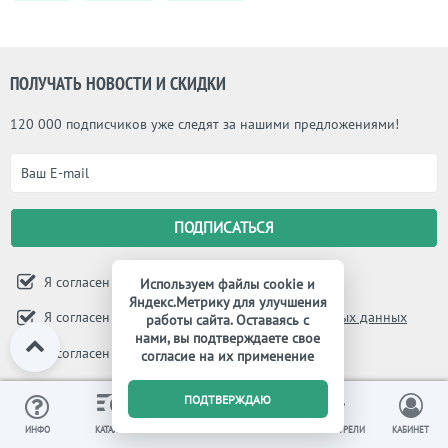
ПОЛУЧАТЬ НОВОСТИ И СКИДКИ
120 000 подписчиков уже следят за нашими предложениями!
Я согласен с
правилами магазина
Используем файлы cookie и
Яндекс.Метрику для улучшения
Я согласен с
политикой обработки персональных данных
работы сайта. Оставаясь с
нами, вы подтверждаете свое
Я согласен на
обработку персональных данных
согласие на их применение
0
МЫ В СОЦИАЛЬНЫХ СЕТЯХ
ПОДТВЕРЖДАЮ
ИЗБРАННОЕ
ВЫ СМОТРЕЛИ
ИНФО
КАТАЛОГ
КОРЗИНА
КАБИНЕТ