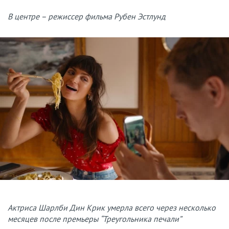
В центре – режиссер фильма Рубен Эстлунд
Актриса Шарлби Дин Крик умерла всего через несколько
месяцев после премьеры “Треугольника печали”