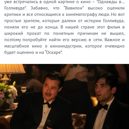
уже встречались в одной картине о кино – “Однажды в…
Голливуде”. Забавно, что “Вавилон” высоко оценили
критики и все относящиеся к кинематографу люди. Но вот
простые зрители, которые далеки от истории Голливуда,
поняли его не до конца. В нашей стране этот фильм в
широкий прокат по понятным причинам не вышел,
поэтому попробуйте найти его версию в сети. Важное и
масштабное кино о киноиндустрии, которое очевидно
будет оценено и на “Оскаре”.