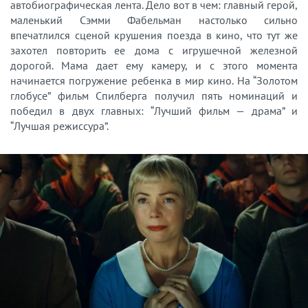
автобиографическая лента. Дело вот в чем: главный герой,
маленький Сэмми Фабельман настолько сильно
впечатлился сценой крушения поезда в кино, что тут же
захотел повторить ее дома с игрушечной железной
дорогой. Мама дает ему камеру, и с этого момента
начинается погружение ребенка в мир кино. На “Золотом
глобусе” фильм Спилберга получил пять номинаций и
победил в двух главных: “Лучший фильм — драма” и
“Лучшая режиссура”.