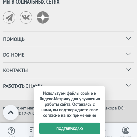
МЫ В СОЦИАЛЬНЫХ СЕТЯХ
ПОМОЩЬ
DG-HOME
КОНТАКТЫ
РАБОТАТЬ С НАМИ
Используем файлы cookie и
Яндекс.Метрику для улучшения
работы сайта. Оставаясь с
© Интернет магазин дизайнерской мебели, света и декора DG-
нами, вы подтверждаете свое
HOME, 2012-2026. Все права защищены
согласие на их применение
0
ПОДТВЕРЖДАЮ