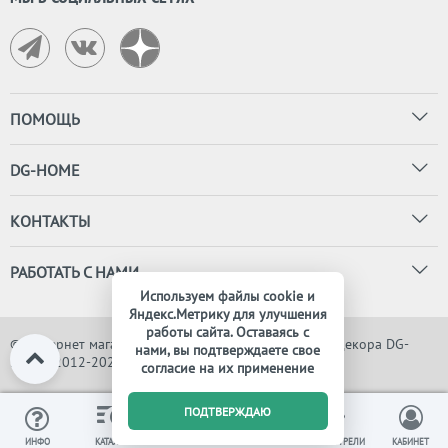
ПОМОЩЬ
DG-HOME
КОНТАКТЫ
РАБОТАТЬ С НАМИ
Используем файлы cookie и
Яндекс.Метрику для улучшения
работы сайта. Оставаясь с
© Интернет магазин дизайнерской мебели, света и декора DG-
нами, вы подтверждаете свое
HOME, 2012-2026. Все права защищены
согласие на их применение
0
ПОДТВЕРЖДАЮ
ИЗБРАННОЕ
ВЫ СМОТРЕЛИ
ИНФО
КАТАЛОГ
КОРЗИНА
КАБИНЕТ