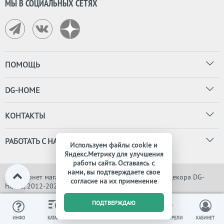
МЫ В СОЦИАЛЬНЫХ СЕТЯХ
ПОМОЩЬ
DG-HOME
КОНТАКТЫ
РАБОТАТЬ С НАМИ
Используем файлы cookie и
Яндекс.Метрику для улучшения
работы сайта. Оставаясь с
нами, вы подтверждаете свое
© Интернет магазин дизайнерской мебели, света и декора DG-
согласие на их применение
HOME, 2012-2026. Все права защищены
0
ПОДТВЕРЖДАЮ
ИЗБРАННОЕ
ВЫ СМОТРЕЛИ
ИНФО
КАТАЛОГ
КОРЗИНА
КАБИНЕТ