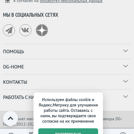
Я согласен на
обработку персональных данных
МЫ В СОЦИАЛЬНЫХ СЕТЯХ
ПОМОЩЬ
DG-HOME
КОНТАКТЫ
РАБОТАТЬ С НАМИ
Используем файлы cookie и
Яндекс.Метрику для улучшения
работы сайта. Оставаясь с
нами, вы подтверждаете свое
© Интернет магазин дизайнерской мебели, света и декора DG-
согласие на их применение
HOME, 2012-2026. Все права защищены
0