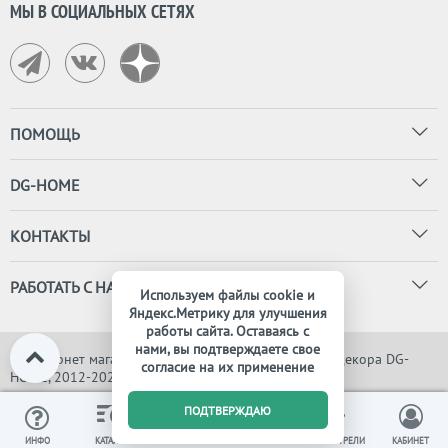
МЫ В СОЦИАЛЬНЫХ СЕТЯХ
ПОМОЩЬ
DG-HOME
КОНТАКТЫ
РАБОТАТЬ С НАМИ
Используем файлы cookie и
Яндекс.Метрику для улучшения
работы сайта. Оставаясь с
нами, вы подтверждаете свое
© Интернет магазин дизайнерской мебели, света и декора DG-
согласие на их применение
HOME, 2012-2026. Все права защищены
0
ПОДТВЕРЖДАЮ
ИЗБРАННОЕ
ВЫ СМОТРЕЛИ
ИНФО
КАТАЛОГ
КОРЗИНА
КАБИНЕТ