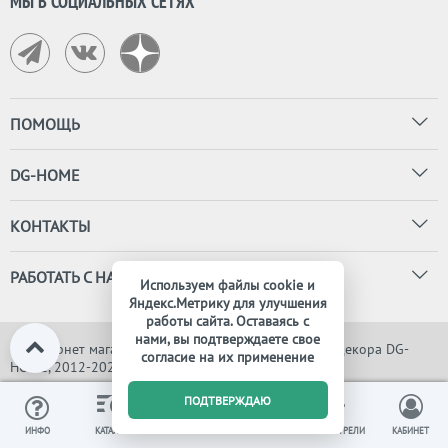
МЫ В СОЦИАЛЬНЫХ СЕТЯХ
ПОМОЩЬ
DG-HOME
КОНТАКТЫ
РАБОТАТЬ С НАМИ
Используем файлы cookie и
Яндекс.Метрику для улучшения
работы сайта. Оставаясь с
нами, вы подтверждаете свое
© Интернет магазин дизайнерской мебели, света и декора DG-
согласие на их применение
HOME, 2012-2026. Все права защищены
0
ПОДТВЕРЖДАЮ
ИЗБРАННОЕ
ВЫ СМОТРЕЛИ
ИНФО
КАТАЛОГ
КОРЗИНА
КАБИНЕТ