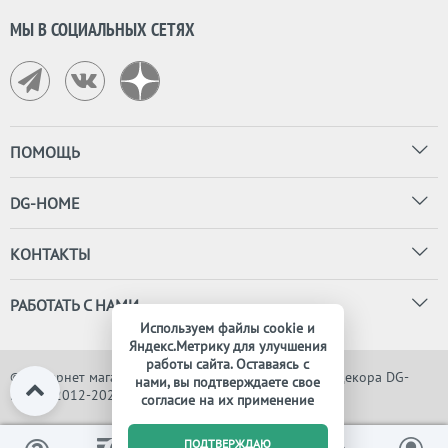
МЫ В СОЦИАЛЬНЫХ СЕТЯХ
ПОМОЩЬ
DG-HOME
КОНТАКТЫ
РАБОТАТЬ С НАМИ
Используем файлы cookie и
Яндекс.Метрику для улучшения
работы сайта. Оставаясь с
© Интернет магазин дизайнерской мебели, света и декора DG-
нами, вы подтверждаете свое
HOME, 2012-2026. Все права защищены
согласие на их применение
0
ПОДТВЕРЖДАЮ