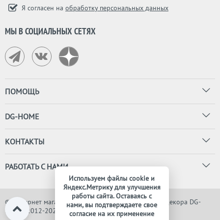
Я согласен на
обработку персональных данных
МЫ В СОЦИАЛЬНЫХ СЕТЯХ
ПОМОЩЬ
DG-HOME
КОНТАКТЫ
РАБОТАТЬ С НАМИ
Используем файлы cookie и
Яндекс.Метрику для улучшения
работы сайта. Оставаясь с
© Интернет магазин дизайнерской мебели, света и декора DG-
нами, вы подтверждаете свое
HOME, 2012-2026. Все права защищены
согласие на их применение