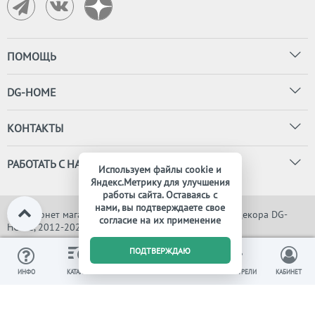
ПОМОЩЬ
DG-HOME
КОНТАКТЫ
РАБОТАТЬ С НАМИ
Используем файлы cookie и
Яндекс.Метрику для улучшения
работы сайта. Оставаясь с
нами, вы подтверждаете свое
© Интернет магазин дизайнерской мебели, света и декора DG-
согласие на их применение
HOME, 2012-2026. Все права защищены
0
ПОДТВЕРЖДАЮ
ИЗБРАННОЕ
ВЫ СМОТРЕЛИ
ИНФО
КАТАЛОГ
КОРЗИНА
КАБИНЕТ