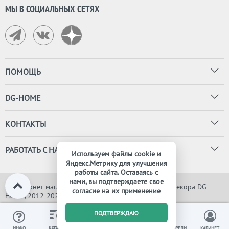
МЫ В СОЦИАЛЬНЫХ СЕТЯХ
ПОМОЩЬ
DG-HOME
КОНТАКТЫ
РАБОТАТЬ С НАМИ
Используем файлы cookie и
Яндекс.Метрику для улучшения
работы сайта. Оставаясь с
нами, вы подтверждаете свое
© Интернет магазин дизайнерской мебели, света и декора DG-
согласие на их применение
HOME, 2012-2026. Все права защищены
0
ПОДТВЕРЖДАЮ
ИЗБРАННОЕ
ВЫ СМОТРЕЛИ
ИНФО
КАТАЛОГ
КОРЗИНА
КАБИНЕТ