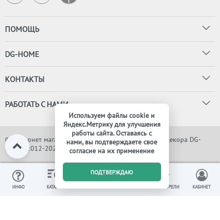
ПОМОЩЬ
DG-HOME
КОНТАКТЫ
РАБОТАТЬ С НАМИ
Используем файлы cookie и
Яндекс.Метрику для улучшения
работы сайта. Оставаясь с
© Интернет магазин дизайнерской мебели, света и декора DG-
нами, вы подтверждаете свое
HOME, 2012-2026. Все права защищены
согласие на их применение
0
ПОДТВЕРЖДАЮ
ИЗБРАННОЕ
ВЫ СМОТРЕЛИ
ИНФО
КАТАЛОГ
КОРЗИНА
КАБИНЕТ