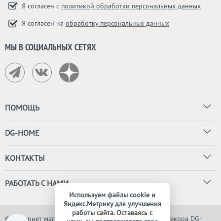
Я согласен с
политикой обработки персональных данных
Я согласен на
обработку персональных данных
МЫ В СОЦИАЛЬНЫХ СЕТЯХ
ПОМОЩЬ
DG-HOME
КОНТАКТЫ
РАБОТАТЬ С НАМИ
Используем файлы cookie и
Яндекс.Метрику для улучшения
работы сайта. Оставаясь с
© Интернет магазин дизайнерской мебели, света и декора DG-