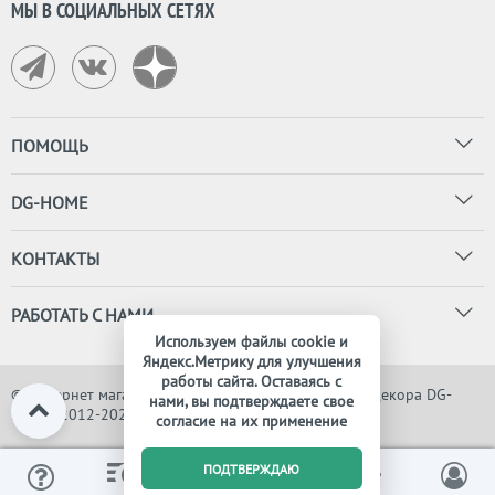
МЫ В СОЦИАЛЬНЫХ СЕТЯХ
ПОМОЩЬ
DG-HOME
КОНТАКТЫ
РАБОТАТЬ С НАМИ
Используем файлы cookie и
Яндекс.Метрику для улучшения
работы сайта. Оставаясь с
© Интернет магазин дизайнерской мебели, света и декора DG-
нами, вы подтверждаете свое
HOME, 2012-2026. Все права защищены
согласие на их применение
0
ПОДТВЕРЖДАЮ