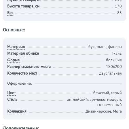
Высота товара, см
170
Вес
88
Основные:
Материал
бук, ткань, фанера
Материал обивки
Ткань
Форма
большие
Размер спального места
180х200
Количество мест
двуспальная
Оформление:
Цвет
бежевый, серый
Стиль
английский, арт-деко, модерн,
современный
Коллекция
Дизайнерские, Mora
Дополнительные: