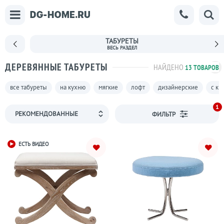
ТАБУРЕТЫ
ДЕРЕВЯННЫЕ ТАБУРЕТЫ
НАЙДЕНО
13 ТОВАРОВ
все табуреты
на кухню
мягкие
лофт
дизайнерские
с кр
1
ФИЛЬТР
ЕСТЬ ВИДЕО