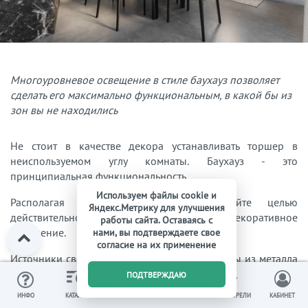
Многоуровневое освещение в стиле баухауз позволяет
сделать его максимально функциональным, в какой бы из
зон вы не находились
Не стоит в качестве декора устанавливать торшер в
неиспользуемом углу комнаты. Баухауз - это
принципиальная функциональность.
Используем файлы cookie и
Располагая бра на стенах, преследуйте целью
Яндекс.Метрику для улучшения
действительно необходимое, а не декоративное
работы сайта. Оставаясь с
освещение.
нами, вы подтверждаете свое
согласие на их применение
Источники света в заданном стиле выполнены из металла
0
и стекла и являются чуть ли ни единственным украшением
ПОДТВЕРЖДАЮ
помещений.
ИЗБРАННОЕ
ВЫ СМОТРЕЛИ
ИНФО
КАТАЛОГ
КОРЗИНА
КАБИНЕТ