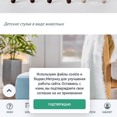
Детские стулья в виде животных
Используем файлы cookie и
Яндекс.Метрику для улучшения
работы сайта. Оставаясь с
нами, вы подтверждаете свое
согласие на их применение
0
ПОДТВЕРЖДАЮ
ИЗБРАННОЕ
ВЫ СМОТРЕЛИ
ИНФО
КАТАЛОГ
КОРЗИНА
КАБИНЕТ