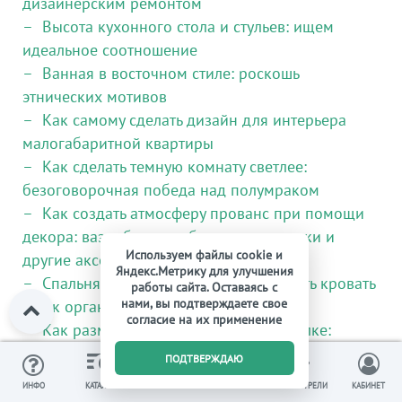
дизайнерским ремонтом
Высота кухонного стола и стульев: ищем
идеальное соотношение
Ванная в восточном стиле: роскошь
этнических мотивов
Как самому сделать дизайн для интерьера
малогабаритной квартиры
Как сделать темную комнату светлее:
безоговорочная победа над полумраком
Как создать атмосферу прованс при помощи
декора: вазы, бутылки, баночки, статуэтки и
Используем файлы cookie и
другие аксессуары в интерьере
Яндекс.Метрику для улучшения
Спальня на балконе: какую подобрать кровать
работы сайта. Оставаясь с
нами, вы подтверждаете свое
и как организовать пространство
согласие на их применение
Как разместить светильники на потолке:
схемы, советы, нюансы
0
ПОДТВЕРЖДАЮ
Интерьер спальни с кованой кроватью: какие
ИЗБРАННОЕ
ВЫ СМОТРЕЛИ
ИНФО
КАТАЛОГ
КОРЗИНА
КАБИНЕТ
бывают кровати из ковки и как выбрать лучшую