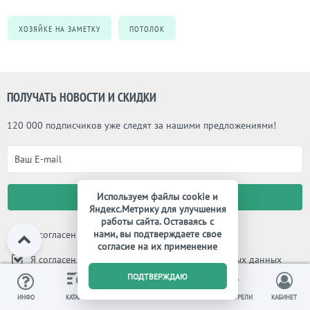
ХОЗЯЙКЕ НА ЗАМЕТКУ
ПОТОЛОК
ПОЛУЧАТЬ НОВОСТИ И СКИДКИ
120 000 подписчиков уже следят за нашими предложениями!
Используем файлы cookie и
Яндекс.Метрику для улучшения
работы сайта. Оставаясь с
нами, вы подтверждаете свое
Я согласен с
правилами магазина
согласие на их применение
Я согласен с
политикой обработки персональных данных
0
ПОДТВЕРЖДАЮ
Я согласен на
обработку персональных данных
ИЗБРАННОЕ
ВЫ СМОТРЕЛИ
ИНФО
КАТАЛОГ
КОРЗИНА
КАБИНЕТ