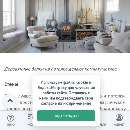
Деревянные балки на потолке делают комнату уютнее
Используем файлы cookie и
Стены
Яндекс.Метрику для улучшения
работы сайта. Оставаясь с
Стены лучше оформлять в таком же цвете, что и потолки.
нами, вы подтверждаете свое
Самое простое и популярное решение в классическом
согласие на их применение
сканди: покрасить их в белый цвет. Можно выбрать краску
немного другого тона, но обязательно светлого. В этом
0
ПОДТВЕРЖДАЮ
случае даже маленькая гостиная будет казаться больше и
ИЗБРАННОЕ
ВЫ СМОТРЕЛИ
ИНФО
КАТАЛОГ
КОРЗИНА
КАБИНЕТ
светлее.