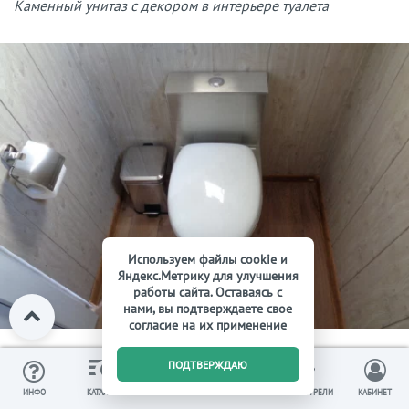
Каменный унитаз с декором в интерьере туалета
Используем файлы cookie и
Яндекс.Метрику для улучшения
работы сайта. Оставаясь с
нами, вы подтверждаете свое
согласие на их применение
0
ПОДТВЕРЖДАЮ
Унитаз из нержавеющей стали в интерьере туалета
ИЗБРАННОЕ
ВЫ СМОТРЕЛИ
ИНФО
КАТАЛОГ
КОРЗИНА
КАБИНЕТ