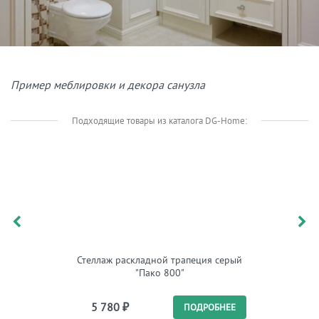
Пример меблировки и декора санузла
Подходящие товары из каталога DG-Home:
Стеллаж раскладной трапеция серый
Полка на
"Пако 800"
5 780
₽
15 
ПОДРОБНЕЕ