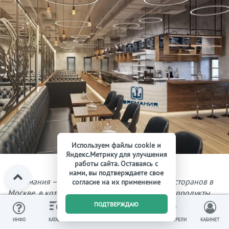
Используем файлы cookie и
Яндекс.Метрику для улучшения
работы сайта. Оставаясь с
нами, вы подтверждаете свое
Моремания – сеть демократичных рыбных ресторанов в
согласие на их применение
Москве, в которых можно купить свежие морепродукты
0
домой
ПОДТВЕРЖДАЮ
ИЗБРАННОЕ
ВЫ СМОТРЕЛИ
ИНФО
КАТАЛОГ
КОРЗИНА
КАБИНЕТ