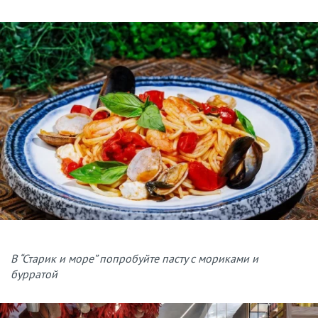
В “Старик и море” попробуйте пасту с мориками и
бурратой