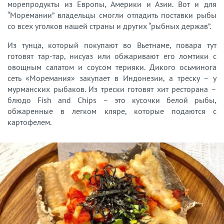
морепродукты из Европы, Америки и Азии. Вот и для
“Моремании” владельцы смогли отладить поставки рыбы
со всех уголков нашей страны и других “рыбных держав”.
Из тунца, который покупают во Вьетнаме, повара тут
готовят тар-тар, нисуаз или обжаривают его ломтики с
овощным салатом и соусом терияки. Дикого осьминога
сеть «Моремания» закупает в Индонезии, а треску – у
мурманских рыбаков. Из трески готовят хит ресторана –
блюдо Fish and Chips – это кусочки белой рыбы,
обжаренные в легком кляре, которые подаются с
картофелем.