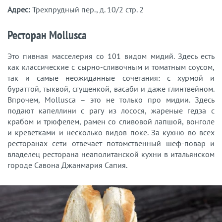
Адрес:
Трехпрудный пер., д. 10/2 стр. 2
Ресторан Mollusca
Это пивная масселерия со 101 видом мидий. Здесь есть
как классические с сырно-сливочным и томатным соусом,
так и самые неожиданные сочетания: с хурмой и
бураттой, тыквой, сгущенкой, васаби и даже глинтвейном.
Впрочем, Mollusca – это не только про мидии. Здесь
подают капеллини с рагу из лосося, жареные гедза с
крабом и трюфелем, рамен со сливовой лапшой, вонголе
и креветками и несколько видов поке. За кухню во всех
ресторанах сети отвечает потомственный шеф-повар и
владелец ресторана неаполитанской кухни в итальянском
городе Савона Джанмария Сапия.