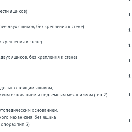
ести ящиков)
1
лее двух ящиков, без крепления к стене)
1
з крепления к стене)
1
 двух ящиков, без крепления к стене)
1
1
отдельно стоящим ящиком,
ским основанием и подъемным механизмом (тип 2)
1
ортопедическим основанием,
ного механизма, без ящика
1
 опорах тип 3)