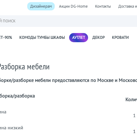
Дизайнерам
Акции DG-Home
Контакты
Доставка и
Й ПОИСК
Т -90%
КОМОДЫ ТУМБЫ ШКАФЫ
АУТЛЕТ
ДЕКОР
КРОВАТИ
Разборка мебели
сборке/разборке мебели предоставляются по Москве и Московс
сборка/разборка
Коли
ина
1
ина низкий
1