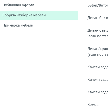
Публичная оферта
Буфет/Витр
Сборка/Разборка мебели
Диван без в
Примерка мебели
Диван с вы
(если поста
Диван/кроват
(если поста
Качели сад
Качели сад
Качели сад
Комод