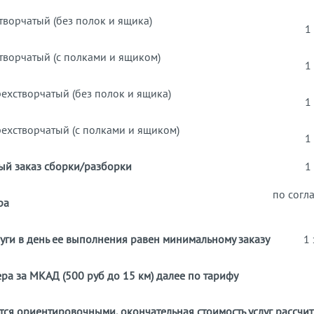
творчатый (без полок и ящика)
1
творчатый (с полками и ящиком)
1
ехстворчатый (без полок и ящика)
1
ехстворчатый (с полками и ящиком)
1
й заказ сборки/разборки
1
по согл
ра
луги в день ее выполнения равен минимальному заказу
1 з
ра за МКАД (500 руб до 15 км) далее по тарифу
ся ориентировочными, окончательная стоимость услуг рассчи