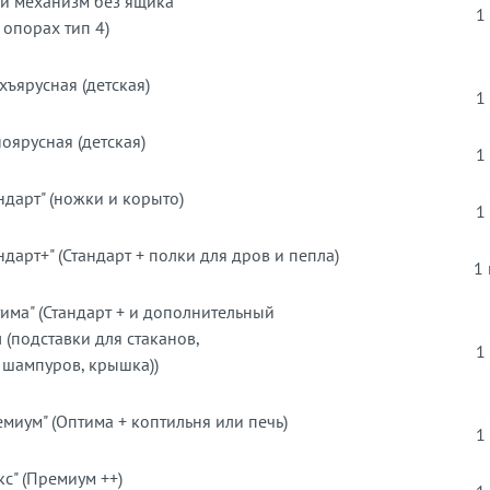
й механизм без ящика
1
 опорах тип 4)
хъярусная (детская)
1
оярусная (детская)
1
ндарт" (ножки и корыто)
1
ндарт+" (Стандарт + полки для дров и пепла)
1
има" (Стандарт + и дополнительный
(подставки для стаканов,
1
 шампуров, крышка))
миум" (Оптима + коптильня или печь)
1
с" (Премиум ++)