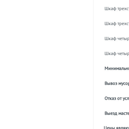
Шкаф трехс
Шкаф трехс
Шкаф четыр
Шкаф четыр
Минимальны
Вывоз мусо
Отказ от ус
Выезд масте
Цены являют