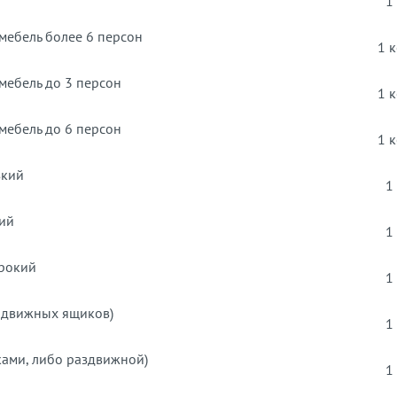
1
мебель более 6 персон
1 
мебель до 3 персон
1 
мебель до 6 персон
1 
зкий
1
кий
1
рокий
1
выдвижных ящиков)
1
ками, либо раздвижной)
1