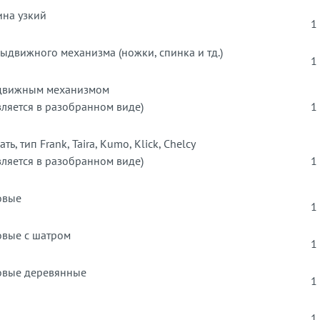
ина узкий
1
ыдвижного механизма (ножки, спинка и тд.)
1
движным механизмом
вляется в разобранном виде)
1
ь, тип Frank, Taira, Kumo, Klick, Chelcy
вляется в разобранном виде)
1
овые
1
овые с шатром
1
овые деревянные
1
1