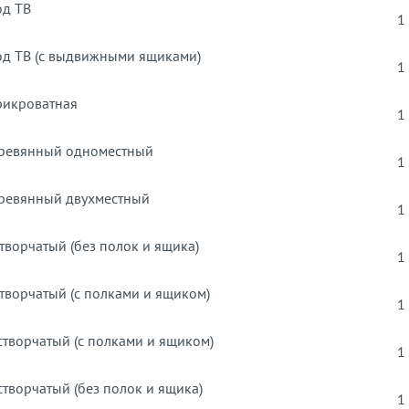
од ТВ
1
од ТВ (с выдвижными ящиками)
1
рикроватная
1
ревянный одноместный
1
ревянный двухместный
1
творчатый (без полок и ящика)
1
творчатый (с полками и ящиком)
1
творчатый (с полками и ящиком)
1
творчатый (без полок и ящика)
1