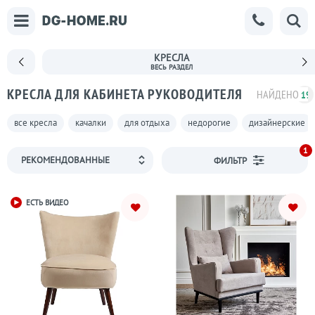
КРЕСЛА
КРЕСЛА ДЛЯ КАБИНЕТА РУКОВОДИТЕЛЯ
НАЙДЕНО
19
все кресла
качалки
для отдыха
недорогие
дизайнерские
1
ФИЛЬТР
ЕСТЬ ВИДЕО