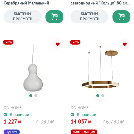
Серебряный Маленький
светодиодный "Кольцо" 80 см
фиксация А
БЫСТРЫЙ
БЫСТРЫЙ
ПРОСМОТР
ПРОСМОТР
-70%
-70%
DG-HOME
DG-HOME
В наличии
В наличии
1 227
4 090
14 037
46 790
аутлет
ликвидация