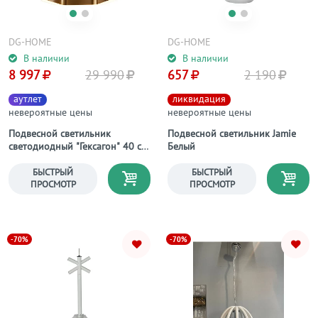
DG-HOME
DG-HOME
В наличии
В наличии
8 997
29 990
657
2 190
аутлет
ликвидация
невероятные цены
невероятные цены
Подвесной светильник
Подвесной светильник Jamie
светодиодный "Гексагон" 40 см
Белый
фиксация B
БЫСТРЫЙ
БЫСТРЫЙ
ПРОСМОТР
ПРОСМОТР
-70%
-70%