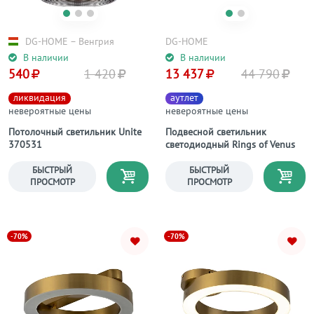
DG-HOME − Венгрия
DG-HOME
В наличии
В наличии
540
1 420
13 437
44 790
ликвидация
аутлет
невероятные цены
невероятные цены
Потолочный светильник Unite
Подвесной светильник
370531
светодиодный Rings of Venus
БЫСТРЫЙ
БЫСТРЫЙ
ПРОСМОТР
ПРОСМОТР
-70%
-70%