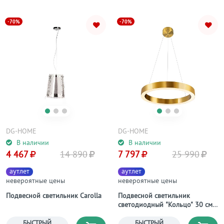
-70%
-70%
DG-HOME
DG-HOME
В наличии
В наличии
4 467
14 890
7 797
25 990
аутлет
аутлет
невероятные цены
невероятные цены
Подвесной светильник Carolla
Подвесной светильник
светодиодный "Кольцо" 30 см
фиксация B
БЫСТРЫЙ
БЫСТРЫЙ