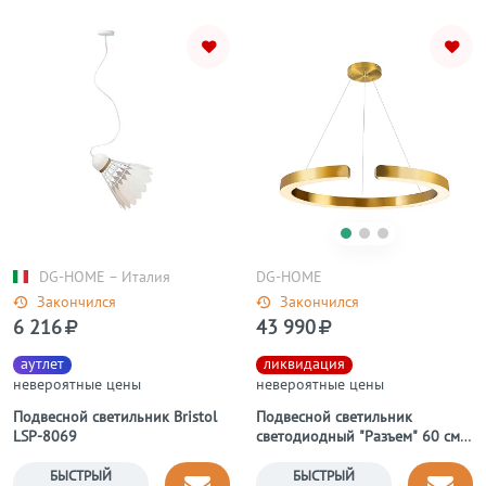
DG-HOME − Италия
DG-HOME
Закончился
Закончился
6 216
43 990
аутлет
ликвидация
невероятные цены
невероятные цены
Подвесной светильник Bristol
Подвесной светильник
LSP-8069
светодиодный "Разъем" 60 см
фиксация В
БЫСТРЫЙ
БЫСТРЫЙ