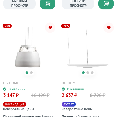
БЫСТРЫЙ
БЫСТРЫЙ
ПРОСМОТР
ПРОСМОТР
-70%
-70%
DG-HOME
DG-HOME
В наличии
В наличии
3 147
10 490
2 637
8 790
ликвидация
аутлет
невероятные цены
невероятные цены
Подвесной светильник Lennon
Подвесной светильник