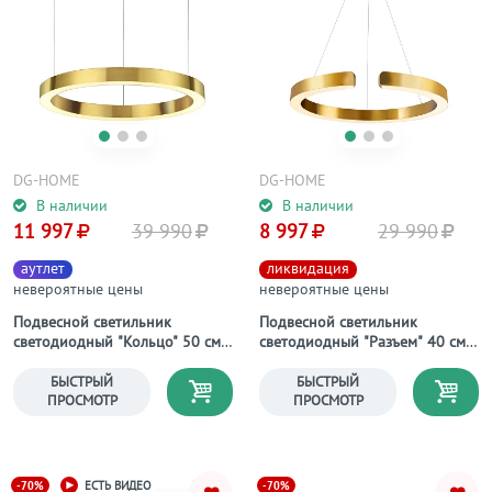
DG-HOME
DG-HOME
В наличии
В наличии
11 997
39 990
8 997
29 990
аутлет
ликвидация
невероятные цены
невероятные цены
Подвесной светильник
Подвесной светильник
светодиодный "Кольцо" 50 см
светодиодный "Разъем" 40 см
фиксация А
фиксация В
БЫСТРЫЙ
БЫСТРЫЙ
ПРОСМОТР
ПРОСМОТР
-70%
-70%
ЕСТЬ ВИДЕО