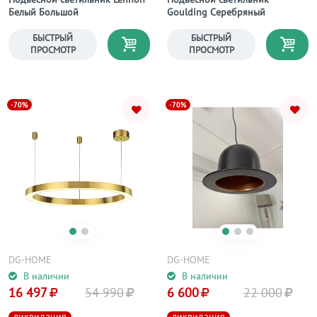
Белый Большой
Goulding Серебряный
БЫСТРЫЙ
БЫСТРЫЙ
ПРОСМОТР
ПРОСМОТР
-70%
-70%
DG-HOME
DG-HOME
В наличии
В наличии
16 497
54 990
6 600
22 000
ликвидация
ликвидация