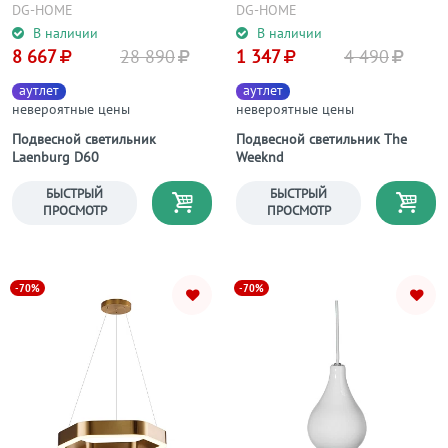
DG-HOME
DG-HOME
В наличии
В наличии
8 667
28 890
1 347
4 490
аутлет
аутлет
невероятные цены
невероятные цены
Подвесной светильник
Подвесной светильник The
Laenburg D60
Weeknd
БЫСТРЫЙ
БЫСТРЫЙ
ПРОСМОТР
ПРОСМОТР
-70%
-70%