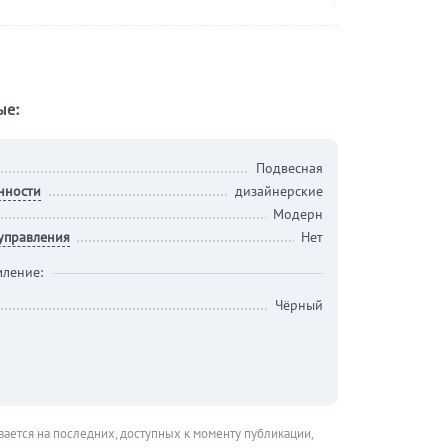
ые:
Подвесная
нности
дизайнерские
Модерн
 управления
Нет
ление:
Чёрный
вается на последних, доступных к моменту публикации,