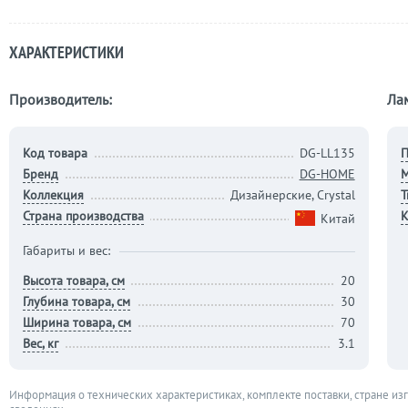
ХАРАКТЕРИСТИКИ
Производитель:
Ла
Код товара
DG-LL135
П
Бренд
DG-HOME
М
Коллекция
Дизайнерские, Crystal
Т
Страна производства
К
Китай
Габариты и вес:
Высота товара, см
20
Глубина товара, см
30
Ширина товара, см
70
Вес, кг
3.1
Информация о технических характеристиках, комплекте поставки, стране из