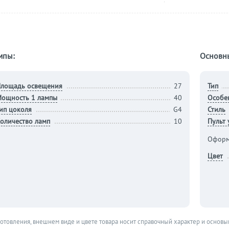
мпы:
Основн
лощадь освещения
27
Тип
ощность 1 лампы
40
Особе
ип цоколя
G4
Стиль
оличество ламп
10
Пульт
Оформ
Цвет
готовления, внешнем виде и цвете товара носит справочный характер и основы