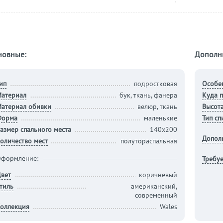
новные:
Дополн
ип
подростковая
Особе
атериал
бук, ткань, фанера
Куда п
атериал обивки
велюр, ткань
Высота
Форма
маленькие
Тип сп
азмер спального места
140х200
Допол
оличество мест
полутораспальная
формление:
Требуе
вет
коричневый
тиль
американский,
современный
оллекция
Wales