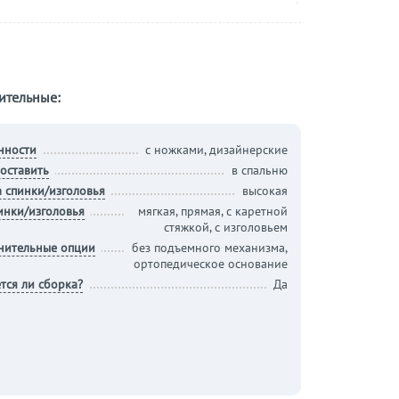
ительные:
нности
с ножками, дизайнерские
оставить
в спальню
 спинки/изголовья
высокая
инки/изголовья
мягкая, прямая, с каретной
стяжкой, с изголовьем
нительные опции
без подъемного механизма,
ортопедическое основание
тся ли сборка?
Да