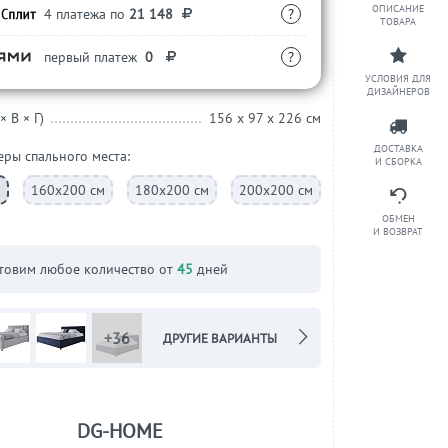
ОПИСАНИЕ
4 платежа по
21 148
?
ТОВАРА
первый платеж
0
?
УСЛОВИЯ ДЛЯ
ДИЗАЙНЕРОВ
× В × Г)
156 x 97 x 226 см
ДОСТАВКА
еры спального места:
И СБОРКА
м
160х200 см
180х200 см
200х200 см
ОБМЕН
И ВОЗВРАТ
товим любое количество от
45
дней
+36
ДРУГИЕ ВАРИАНТЫ
DG-HOME