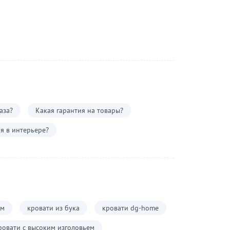
аза?
Какая гарантия на товары?
я в интерьере?
ем
кровати из бука
кровати dg-home
ровати с высоким изголовьем