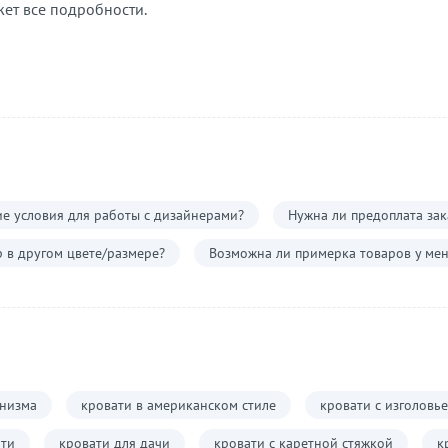
жет все подробности.
е условия для работы с дизайнерами?
Нужна ли предоплата зак
р в другом цвете/размере?
Возможна ли примерка товаров у мен
анизма
кровати в американском стиле
кровати с изголовь
ати
кровати для дачи
кровати с каретной стяжкой
к