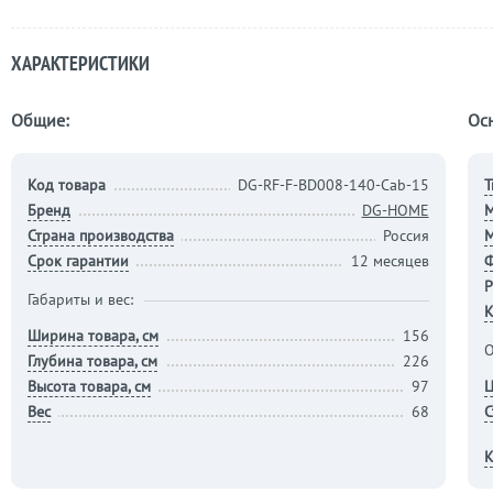
ХАРАКТЕРИСТИКИ
Общие:
Ос
Код товара
DG-RF-F-BD008-140-Cab-15
Т
Бренд
DG-HOME
М
Страна производства
Россия
М
Срок гарантии
12 месяцев
Р
Габариты и вес:
К
Ширина товара, см
156
О
Глубина товара, см
226
Высота товара, см
97
Ц
Вес
68
С
К