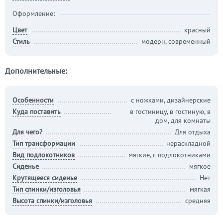
Оформление:
Цвет
красный
Стиль
модерн, современный
Дополнительные:
Особенности
с ножками, дизайнерские
Куда поставить
в гостиницу, в гостиную, в
дом, для комнаты
Для чего?
Для отдыха
Тип трансформации
нераскладной
Вид подлокотников
мягкие, с подлокотниками
Сиденье
мягкое
Крутящееся сиденье
Нет
Тип спинки/изголовья
мягкая
Высота спинки/изголовья
средняя