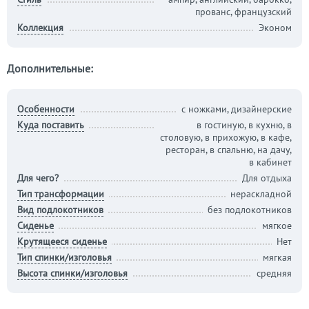
прованс, французский
Коллекция
Эконом
Дополнительные:
Особенности
с ножками, дизайнерские
Куда поставить
в гостиную, в кухню, в
столовую, в прихожую, в кафе,
ресторан, в спальню, на дачу,
в кабинет
Для чего?
Для отдыха
Тип трансформации
нераскладной
Вид подлокотников
без подлокотников
Сиденье
мягкое
Крутящееся сиденье
Нет
Тип спинки/изголовья
мягкая
Высота спинки/изголовья
средняя