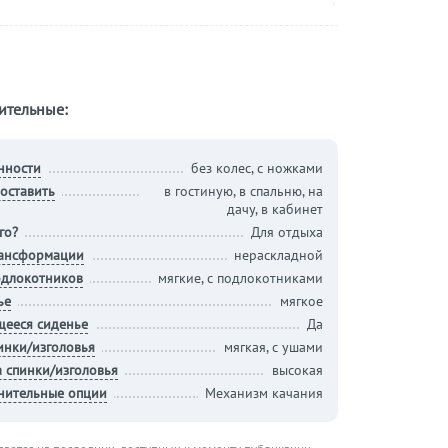
ительные:
нности
без колес, с ножками
оставить
в гостиную, в спальню, на
дачу, в кабинет
го?
Для отдыха
рансформации
нераскладной
одлокотников
мягкие, с подлокотниками
ье
мягкое
щееся сиденье
Да
инки/изголовья
мягкая, с ушами
 спинки/изголовья
высокая
нительные опции
Механизм качания