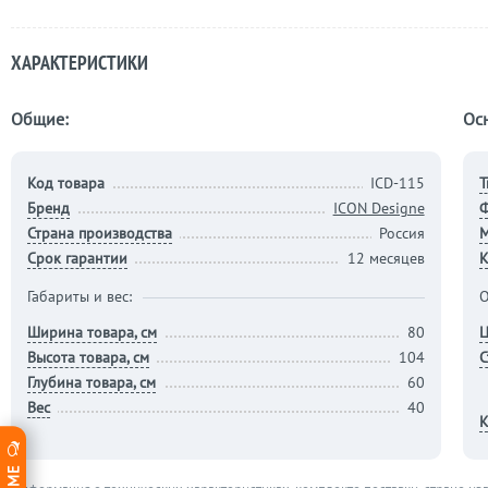
ХАРАКТЕРИСТИКИ
Общие:
Ос
Код товара
IСD-115
Т
Бренд
ICON Designe
Страна производства
Россия
М
Срок гарантии
12 месяцев
К
Габариты и вес:
О
Ширина товара, см
80
Ц
Высота товара, см
104
С
Глубина товара, см
60
Вес
40
К