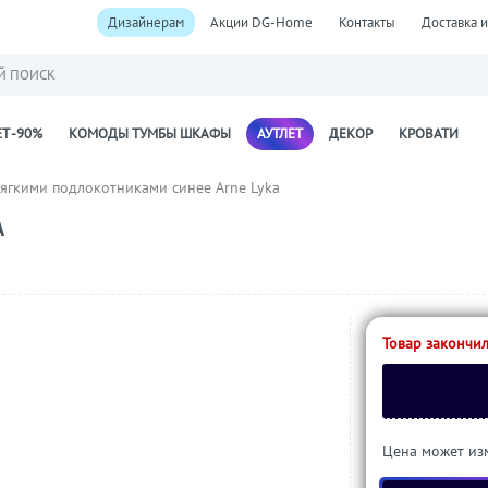
Дизайнерам
Акции DG-Home
Контакты
Доставка и
Й ПОИСК
Т -90%
КОМОДЫ ТУМБЫ ШКАФЫ
АУТЛЕТ
ДЕКОР
КРОВАТИ
мягкими подлокотниками синее Arne Lyka
A
Товар закончил
Цена может изм