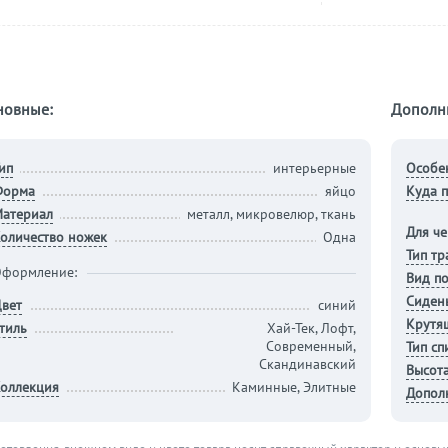
новные:
Дополн
ип
интерьерные
Особе
Форма
яйцо
Куда п
атериал
металл, микровелюр, ткань
Для че
оличество ножек
Одна
Тип т
формление:
Вид п
Сиден
вет
синий
Крутя
тиль
Хай-Тек, Лофт,
Современный,
Тип сп
Скандинавский
Высота
оллекция
Каминные, Элитные
Допол