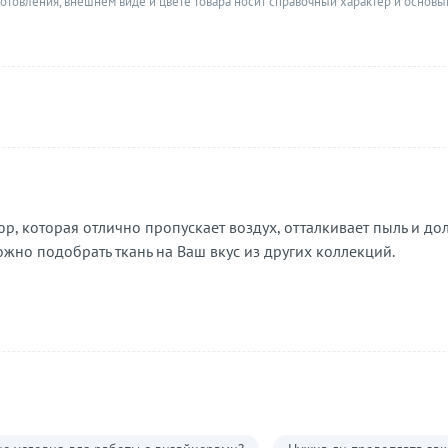
готовления, внешнем виде и цвете товара носит справочный характер и основы
р, которая отлично пропускает воздух, отталкивает пыль и дол
ожно подобрать ткань на Ваш вкус из других коллекций.