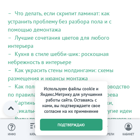
Что делать, если скрипит ламинат: как
устранить проблему без разбора пола и с
помощью демонтажа
Лучшие сочетания цветов для любого
интерьера
Кухня в стиле шебби-шик: роскошная
небрежность в интерьере
Как украсить стены молдингами: схемы
размещения и нюансы монтажа
Как пользоваться теплым полом: руководство
Используем файлы cookie и
по правилам эксплуатации систем обогрева
Яндекс.Метрику для улучшения
работы сайта. Оставаясь с
Картины в прихожую: постеры, фрески,
нами, вы подтверждаете свое
вертикальные, модульные картины и другие идеи
согласие на их применение
Виды теплых полов: сравнение жидкостного и
0
ПОДТВЕРЖДАЮ
электрического обогрева
Электрическое отопление частного дома:
ИЗБРАННОЕ
ВЫ СМОТРЕЛИ
ИНФО
КАТАЛОГ
КОРЗИНА
КАБИНЕТ