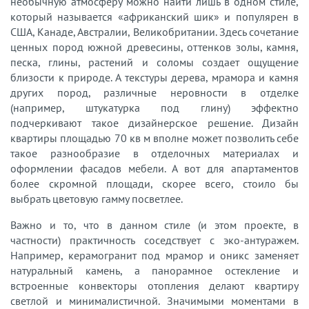
необычную атмосферу можно найти лишь в одном стиле,
который называется «африканский шик» и популярен в
США, Канаде, Австралии, Великобритании. Здесь сочетание
ценных пород южной древесины, оттенков золы, камня,
песка, глины, растений и соломы создает ощущение
близости к природе. А текстуры дерева, мрамора и камня
других пород, различные неровности в отделке
(например, штукатурка под глину) эффектно
подчеркивают такое дизайнерское решение. Дизайн
квартиры площадью 70 кв м вполне может позволить себе
такое разнообразие в отделочных материалах и
оформлении фасадов мебели. А вот для апартаментов
более скромной площади, скорее всего, стоило бы
выбрать цветовую гамму посветлее.
Важно и то, что в данном стиле (и этом проекте, в
частности) практичность соседствует с эко-антуражем.
Например, керамогранит под мрамор и оникс заменяет
натуральный камень, а панорамное остекление и
встроенные конвекторы отопления делают квартиру
светлой и минималистичной. Значимыми моментами в