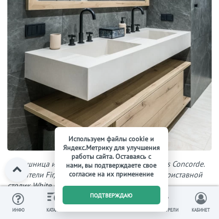
Используем файлы cookie и
Яндекс.Метрику для улучшения
работы сайта. Оставаясь с
Столешница и раковина в мастер-санузле Atlas Concorde.
нами, вы подтверждаете свое
Смесители Fir, полотенцесушитель Margaroli, приставной
согласие на их применение
столик White Label Living
0
ПОДТВЕРЖДАЮ
ИЗБРАННОЕ
ВЫ СМОТРЕЛИ
ИНФО
КАТАЛОГ
КОРЗИНА
КАБИНЕТ
Главная ванная здесь по праву может считаться эталоном