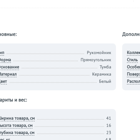
новные:
Дополн
ип
Рукомойник
Колле
Форма
Прямоугольник
Стиль
снование
Тумба
Особе
атериал
Керамика
Повер
вет
Белый
Распо
ариты и вес:
ирина товара, см
41
ысота товара, см
16
лубина товара, см
23
ес, кг
4.8