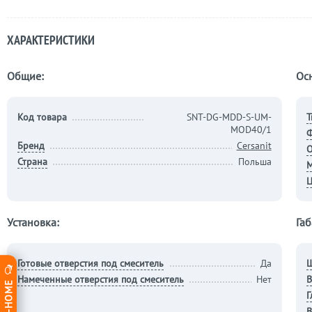
ХАРАКТЕРИСТИКИ
Общие:
Ос
Код товара
SNT-DG-MDD-S-UM-
Т
MOD40/1
Бренд
Cersanit
О
Страна
Польша
М
Ц
Установка:
Габ
Готовые отверстия под смеситель
Да
Ш
Намеченные отверстия под смеситель
Нет
В
Г
В