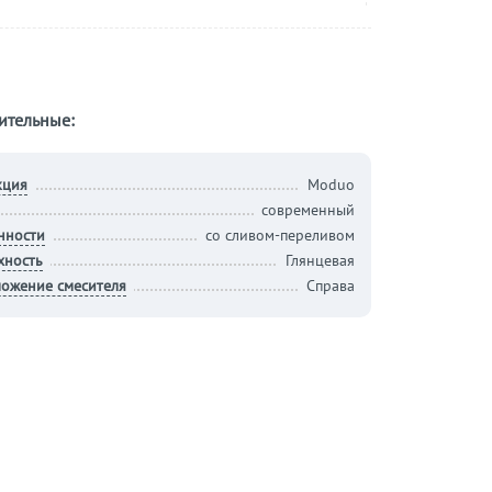
ительные:
кция
Moduo
современный
нности
со сливом-переливом
хность
Глянцевая
ложение смесителя
Справа