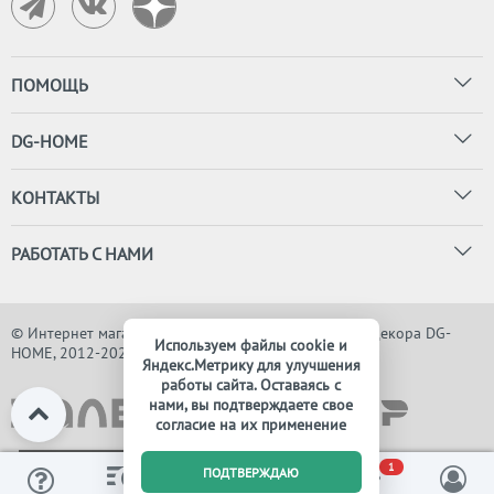
ПОМОЩЬ
DG-HOME
КОНТАКТЫ
РАБОТАТЬ С НАМИ
© Интернет магазин дизайнерской мебели, света и декора DG-
Используем файлы cookie и
HOME, 2012-2026. Все права защищены
Яндекс.Метрику для улучшения
работы сайта. Оставаясь с
нами, вы подтверждаете свое
согласие на их применение
0
1
ПОДТВЕРЖДАЮ