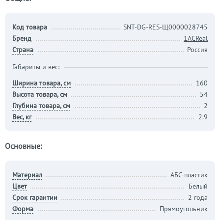
Код товара
SNT-DG-RES-Щ0000028745
Бренд
1ACReal
Страна
Россия
Габариты и вес:
Ширина товара, см
160
Высота товара, см
54
Глубина товара, см
2
Вес, кг
2.9
Основные:
Материал
АБС-пластик
Цвет
Белый
Срок гарантии
2 года
Форма
Прямоугольник