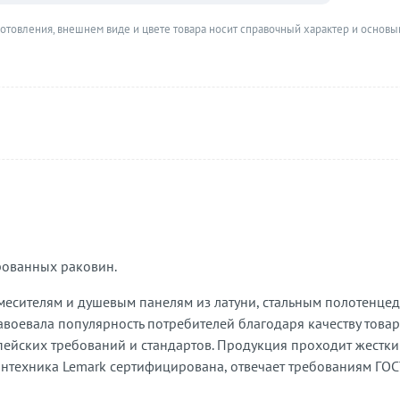
готовления, внешнем виде и цвете товара носит справочный характер и основы
рованных раковин.
месителям и душевым панелям из латуни, стальным полотенце
воевала популярность потребителей благодаря качеству товар
ейских требований и стандартов. Продукция проходит жесткий
антехника Lemark сертифицирована, отвечает требованиям ГОС