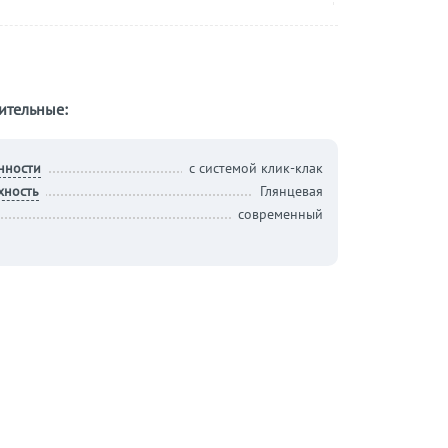
ительные:
нности
с системой клик-клак
хность
Глянцевая
современный