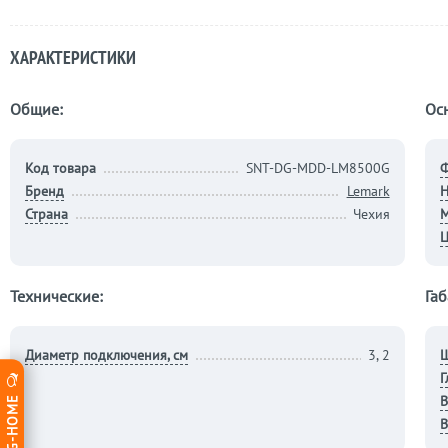
ХАРАКТЕРИСТИКИ
Общие:
Ос
Код товара
SNT-DG-MDD-LM8500G
Бренд
Lemark
Н
Страна
Чехия
М
Ц
Технические:
Габ
Диаметр подключения, см
3, 2
Ш
Г
В
В