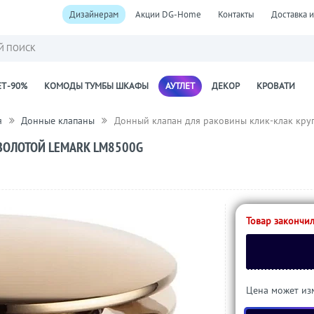
Дизайнерам
Акции DG-Home
Контакты
Доставка и
Й ПОИСК
Т -90%
КОМОДЫ ТУМБЫ ШКАФЫ
АУТЛЕТ
ДЕКОР
КРОВАТИ
я
Донные клапаны
Донный клапан для раковины клик-клак кру
ЗОЛОТОЙ LEMARK LM8500G
Товар закончил
Цена может изм