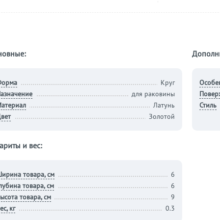
новные:
Дополн
Форма
Круг
Особе
азначение
для раковины
Повер
атериал
Латунь
Стиль
вет
Золотой
ариты и вес:
ирина товара, см
6
лубина товара, см
6
ысота товара, см
9
ес, кг
0.3