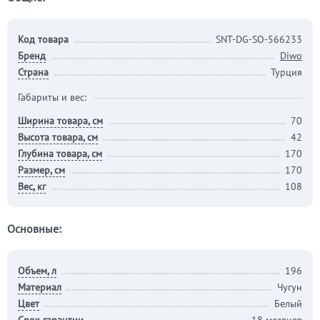
Код товара
SNT-DG-SO-566233
Бренд
Diwo
Страна
Турция
Габариты и вес:
Ширина товара, см
70
Высота товара, см
42
Глубина товара, см
170
Размер, см
170
Вес, кг
108
Основные:
Объем, л
196
Материал
Чугун
Цвет
Белый