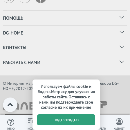
ПОМОЩЬ
DG-HOME
КОНТАКТЫ
РАБОТАТЬ С НАМИ
© Интернет магазин дизайнерской мебели, света и декора DG-
Используем файлы cookie и
HOME, 2012-2026. Все права защищены
Яндекс.Метрику для улучшения
работы сайта. Оставаясь с
нами, вы подтверждаете свое
согласие на их применение
0
ПОДТВЕРЖДАЮ
ИЗБРАННОЕ
ВЫ СМОТРЕЛИ
ИНФО
КАТАЛОГ
КОРЗИНА
КАБИНЕТ