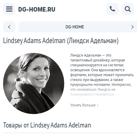
DG-HOME
Lindsey Adams Adelman (Линдси Адельман)
Линдси Адельман — это
талантливый дизайнер, которая
специализируется на системах
освещения. Она вдохновляется
формами, которые может принимать
стекло при выдувании, а также
природными мотивами. Интересно,
что изначально Линдси не
планировала становиться
дизайнером, она выучилась на
бакалавра по курсу английского
Узнать больше ↓
языка, а интерес к дизайну возник
во время ее работы в качестве
редакционного помощника в
Товары от Lindsey Adams Adelman
Смитсоновском институте. В 2000
году Линдси Адельман основала в
Нью-Йорке студия Butter вместе с