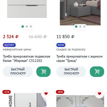
2 324
16 600
11 850
аутлет
wow
невероятные цены
скидка за подписку
Тумба прикроватная подвесная
Тумба прикроватная с ящиком
белая "Эбереше" С312202
серая "Тренд"
БЫСТРЫЙ
БЫСТРЫЙ
ПРОСМОТР
ПРОСМОТР
-63%
-40%