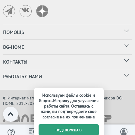
ПОМОЩЬ
DG-HOME
КОНТАКТЫ
РАБОТАТЬ С НАМИ
Используем файлы cookie и
© Интернет магазин дизайнерской мебели, света и декора DG-
Яндекс.Метрику для улучшения
HOME, 2012-2026. Все права защищены
работы сайта. Оставаясь с
нами, вы подтверждаете свое
согласие на их применение
0
ПОДТВЕРЖДАЮ