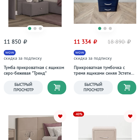
11 850
11 334
18 890
wow
wow
скидка за подписку
скидка за подписку
Тумба прикроватная с ящиком
Прикроватная тумбочка с
серо-бежевая "Тренд"
тремя ящиками синяя Эстетика
Rivera
БЫСТРЫЙ
БЫСТРЫЙ
ПРОСМОТР
ПРОСМОТР
-40%