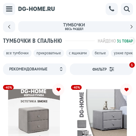
ТУМБОЧКИ
ТУМБОЧКИ В СПАЛЬНЮ
НАЙДЕНО
31 ТОВАР
все тумбочки
прикроватные
с ящиками
белые
узкие прикр
1
ФИЛЬТР
-40%
-40%