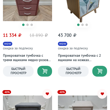
11 334
18 890
43 700
wow
wow
скидка за подписку
скидка за подписку
Прикроватная тумбочка с
Прикроватная тумбочка с 2
тремя ящиками медно-розовая
ящиками на ножках
Эстетика Kolibri Berry
осветленный дуб Frame
БЫСТРЫЙ
БЫСТРЫЙ
ПРОСМОТР
ПРОСМОТР
-40%
-40%