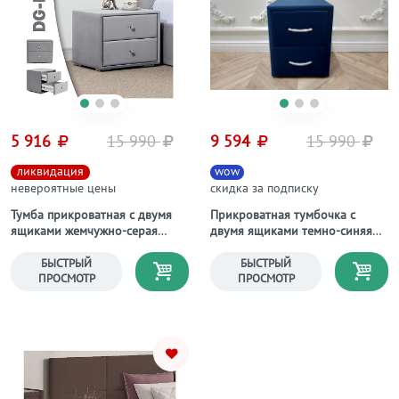
5 916
15 990
9 594
15 990
ликвидация
wow
невероятные цены
скидка за подписку
Тумба прикроватная с двумя
Прикроватная тумбочка с
ящиками жемчужно-серая
двумя ящиками темно-синяя
"Эстетика"
Эстетика Enigma
БЫСТРЫЙ
БЫСТРЫЙ
ПРОСМОТР
ПРОСМОТР