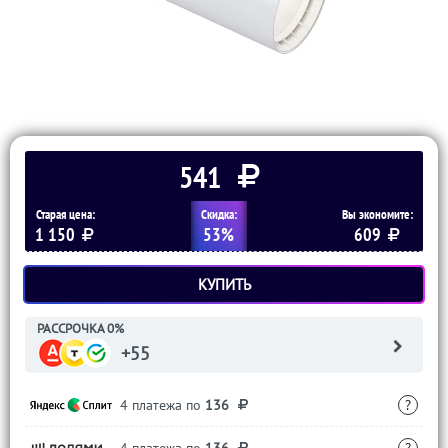
541
Старая цена:
Скидка:
Вы экономите:
1 150
53%
609
КУПИТЬ
РАССРОЧКА 0%
+55
4 платежа по
136
?